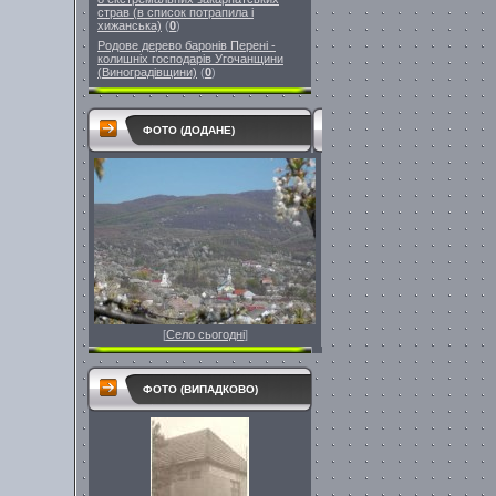
страв (в список потрапила і
хижанська)
(
0
)
Родове дерево баронів Перені -
колишніх господарів Угочанщини
(Виноградівщини)
(
0
)
ФОТО (ДОДАНЕ)
[
Село сьогодні
]
ФОТО (ВИПАДКОВО)