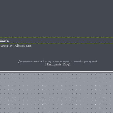
володя
тажень
:
0
|
Рейтинг
:
4.5
/
6
Додавати коментарі можуть лише зареєстровані користувачі.
[
Реєстрація
|
Вхід
]