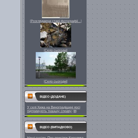
[
Розглядаючи старі фотографії...
]
[
Село сьогодні
]
[
Село сьогодні
]
ВІДЕО (ДОДАНЕ)
У селі Хижа на Виноградіщині досі
підтримують ткацьку справу
(
0
)
ВІДЕО (ВИПАДКОВО)
Наші сусіди. Про присілок Королева