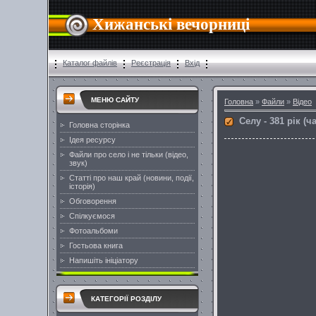
Хижанські вечорниці
Каталог файлів
Реєстрація
Вхід
МЕНЮ САЙТУ
Головна
»
Файли
»
Відео
Селу - 381 рік (ч
Головна сторінка
Ідея ресурсу
Файли про село і не тільки (відео,
звук)
Статті про наш край (новини, події,
історія)
Обговорення
Спілкуємося
Фотоальбоми
Гостьова книга
Напишіть ініціатору
КАТЕГОРІЇ РОЗДІЛУ