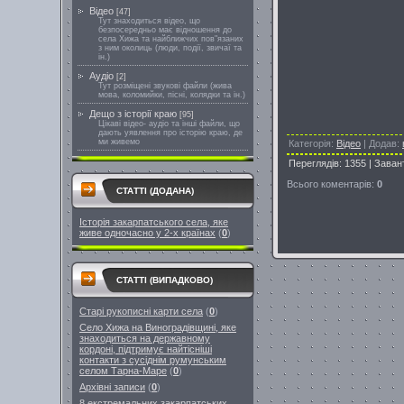
Відео
[47]
Тут знаходиться відео, що
безпосередньо має відношення до
села Хижа та найближчих пов"язаних
з ним околиць (люди, події, звичаї та
ін.)
Аудіо
[2]
Тут розміщені звукові файли (жива
мова, коломийки, пісні, колядки та ін.)
Дещо з історії краю
[95]
Цікаві відео- аудіо та інші файли, що
дають уявлення про історію краю, де
ми живемо
Категорія
:
Відео
|
Додав
:
Переглядів
:
1355
|
Заван
Всього коментарів
:
0
СТАТТІ (ДОДАНА)
Історія закарпатського села, яке
живе одночасно у 2-х країнах
(
0
)
СТАТТІ (ВИПАДКОВО)
Старі рукописні карти села
(
0
)
Село Хижа на Виноградівщині, яке
знаходиться на державному
кордоні, підтримує найтісніші
контакти з сусіднім румунським
селом Тарна-Маре
(
0
)
Архівні записи
(
0
)
8 екстремальних закарпатських