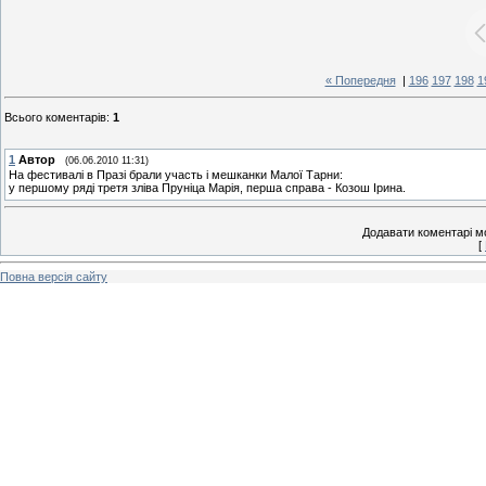
« Попередня
|
196
197
198
1
Всього коментарів
:
1
1
Автор
(06.06.2010 11:31)
На фестивалі в Празі брали участь і мешканки Малої Тарни:
у першому ряді третя зліва Пруніца Марія, перша справа - Козош Ірина.
Додавати коментарі м
[
Повна версія сайту