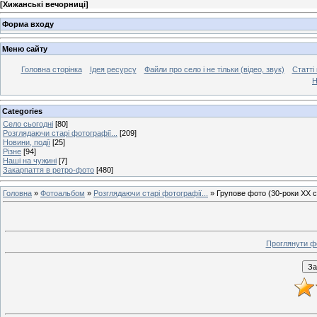
[
Хижанські вечорниці
]
Форма входу
Меню сайту
Головна сторінка
Ідея ресурсу
Файли про село і не тільки (відео, звук)
Статті 
Н
Categories
Село сьогодні
[80]
Розглядаючи старі фотографії...
[209]
Новини, події
[25]
Різне
[94]
Наші на чужині
[7]
Закарпаття в ретро-фото
[480]
Головна
»
Фотоальбом
»
Розглядаючи старі фотографії...
» Групове фото (30-роки ХХ с
Проглянути ф