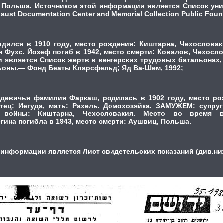
 Польша. Источником этой информации является Список ун
aust Documentation Center and Memorial Collection Public Foun
дился в 1910 году, место рождения: Киштарна, Чехословаки
 Фухс. Йозеф погиб в 1942, место смерти: Ковалов, Чехосло
 является Список жертв в венгерских трудовых батальонах, 
ьоны.— Фонд Беаты Кларсфельд; Яд Ва-Шем, 1992;
 девичья фамилия Фаркаш, родилась в 1902 году, место ро
тец: Иегуда, мать: Рахель. Домохозяйка. ЗАМУЖЕМ: супру
 войны: Киштарна, Чехословакия. Место во время в
гина погибла в 1943, место смерти: Аушвиц, Польша.
 информации является Лист свидетельских показаний (див.ни