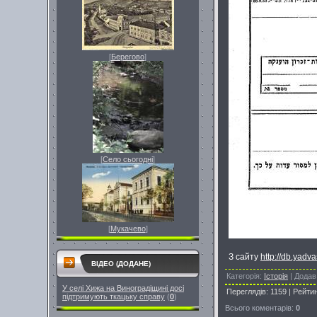
[
Берегово
]
[
Село сьогодні
]
[
Мукачево
]
З сайту
http://db.yadv
ВІДЕО (ДОДАНЕ)
Категорія
:
Історія
|
Додав
У селі Хижа на Виноградіщині досі
Переглядів
:
1159
|
Рейти
підтримують ткацьку справу
(
0
)
Всього коментарів
:
0