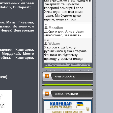
ичтоженных евреев
dation, Budapest;
я. Мать: Гизелла,
вакия. Источником
Невек: Венгерские
ждения: Киштарна,
г Мордехай. Место
ойны: Киштарна,
Щоб додати необхідна авторизація
жче)
НАШІ У СКАЙПІ?
СВЯТА, ПРАЗНИКИ