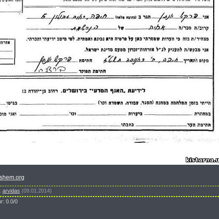
ashem.org
:
arvidas
(09.01.2014)
нг
:
0.0
/
0