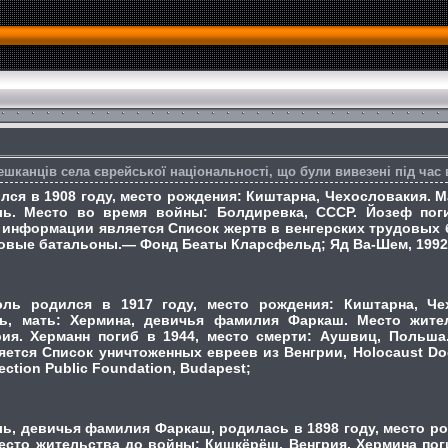
ешканців села єврейської національності, що були вивезені під час 
лся в 1908 году, место рождения: Киштарна, Чехословакия. М
ь. Место во время войны: Болдиревка, СССР. Йозеф пог
 информации является Список жертв в венгерских трудовых б
довые батальоны.— Фонд Беаты Кларсфельд; Яд Ва-Шем, 1992
эль родился в 1917 году, место рождения: Киштарна, Че
ь, мать: Хермина, девичья фамилия Фаркаш. Место жите
ия. Херманн погиб в 1944, место смерти: Аушвиц, Польша
ется Список уничтоженных евреев из Венгрии, Holocaust Doc
ection Public Foundation, Budapest;
ль, девичья фамилия Фаркаш, родилась в 1898 году, место р
есто жительства до войны: Кишкёрёш, Венгрия. Хермина поги