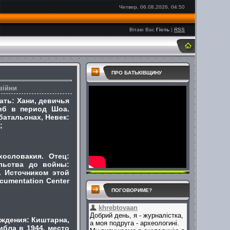
Четвер, 06.08.2026, 04:50
Вітаю Вас
Гість
|
RSS
ПРО БАТЬКІВЩИНУ
війни
ать: Хани, девичья
иб в период Шоа.
атальонах, Невек:
;
хословакия. Отец:
льства до войны:
. Источником этой
umentation Center
ПОГОВОРИМЕ?
ождения: Киштарна,
бла в 1944, место