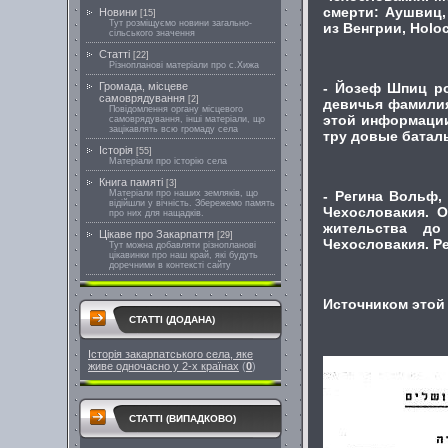
смерти: Аушвиц,
Новини
[15]
Тут розміщуємо новини загально-
из Венгрии, Holoc
сільського значення
Cтатті
[22]
Різнопланові матеріали про с.Хижа
- Йозеф Шпиц ро
Громада, місцеве
самоврядування
[2]
девичья фамилия
Повідомлення органу місцевого
этой информации
самоврядування, інші матеріали, що
зацікавлять всю громаду села
тру довые батал
Історія
[55]
Матеріали про історію села
Книга памяті
[3]
- Регина Вольф,
Матеріали про наших земляків, що
відійшли у вічність. Збережемо память
Чехословакия. О
про них для нащадків.
жительства до
Цікаве про Закарпаття
[29]
Чехословакия. Ре
Тут можна добавляти різнопланові
цікавинки про наш край, які будуть
доречними в контексті сайту
Источником этой
СТАТТІ (ДОДАНА)
Історія закарпатського села, яке
живе одночасно у 2-х країнах
(
0
)
СТАТТІ (ВИПАДКОВО)