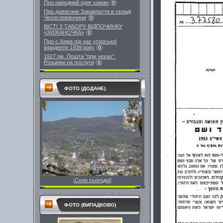
Про народний одяг хижан
(
0
)
Про довоєнне Закарпаття в складі
Чехословаччини
(
0
)
ВІСТІ З ТАБОРУ ВІДПОЧИНКУ
«ХИЖАНОЧКА»
(
0
)
Про с.Хижа під час угорської
ірриденти 1939 року
(
0
)
1927 рік. Пошта "при чехах".
Розцінки на послуги
(
0
)
ФОТО (ДОДАНЕ)
[
Село сьогодні
]
ФОТО (ВИПАДКОВО)