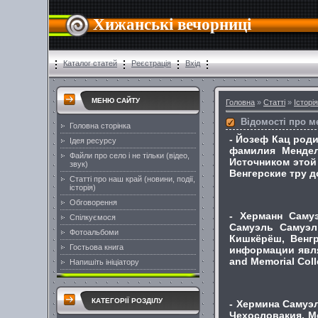
Хижанські вечорниці
Каталог статей
Реєстрація
Вхід
МЕНЮ САЙТУ
Головна
»
Статті
»
Історія
Відомості про м
Головна сторінка
- Йозеф Кац роди
Ідея ресурсу
фамилия Мендел
Файли про село і не тільки (відео,
Источником этой
звук)
Венгерские тру 
Статті про наш край (новини, події,
історія)
Обговорення
- Херманн Саму
Спілкуємося
Самуэль Самуэл
Фотоальбоми
Кишкёрёш, Венгр
Гостьова книга
информации явля
and Memorial Coll
Напишіть ініціатору
КАТЕГОРІЇ РОЗДІЛУ
- Хермина Самуэ
Чехословакия. М