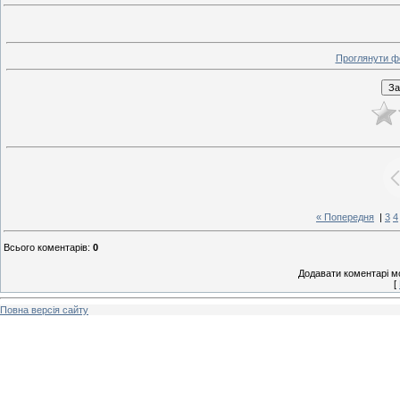
Проглянути ф
« Попередня
|
3
4
Всього коментарів
:
0
Додавати коментарі м
[
Повна версія сайту