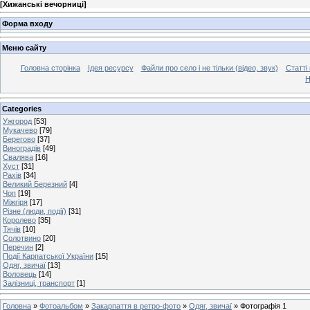
[
Хижанські вечорниці
]
Форма входу
Меню сайту
Головна сторінка
Ідея ресурсу
Файли про село і не тільки (відео, звук)
Статті 
Н
Categories
Ужгород
[53]
Мукачево
[79]
Берегово
[37]
Виноградів
[49]
Свалява
[16]
Хуст
[31]
Рахів
[34]
Великий Березний
[4]
Чоп
[19]
Міжгіря
[17]
Різне (люди, події)
[31]
Королево
[35]
Тячів
[10]
Солотвино
[20]
Перечин
[2]
Події Карпатської України
[15]
Одяг, звичаї
[13]
Воловець
[14]
Залізниці, транспорт
[1]
Головна
»
Фотоальбом
»
Закарпаття в ретро-фото
»
Одяг, звичаї
» Фотографія 1