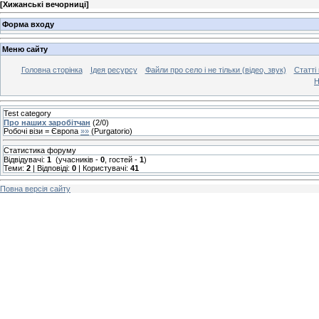
[
Хижанські вечорниці
]
Форма входу
Меню сайту
Головна сторінка
Ідея ресурсу
Файли про село і не тільки (відео, звук)
Статті 
Н
Test category
Про наших заробітчан
(
2
/
0
)
Робочі візи = Європа
»»
(
Purgatorio
)
Статистика форуму
Відвідувачі:
1
(учасників -
0
, гостей -
1
)
Теми:
2
| Відповіді:
0
| Користувачі:
41
Повна версія сайту