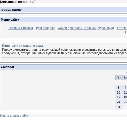
[
Хижанські вечорниці
]
Форма входу
Меню сайту
Головна сторінка
Ідея ресурсу
Файли про село і не тільки (відео, звук)
Статті 
Н
Перспективи нашого села
Прошу висловлюватися на рахунок ідей перспективного розвитку села. Що ви вважаєт
сполучення, створення нових підприємств, у т.ч. сільськськогосподарського чи переро
Calendar
Пн
Вт
3
4
10
11
17
18
24
25
31
Повна версія сайту